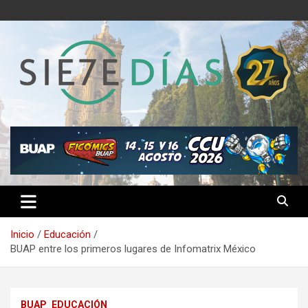
Saltar
al
contenido
Semanario 7 Días
Inicio
Educación
BUAP entre los primeros lugares de Infomatrix México
BUAP
EDUCACIÓN