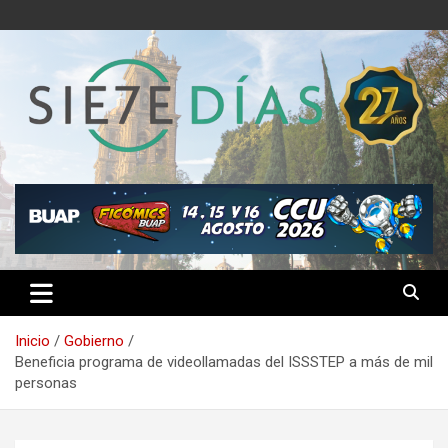
Saltar
al
contenido
Semanario 7 Días
Inicio
Gobierno
Beneficia programa de videollamadas del ISSSTEP a más de mil
personas