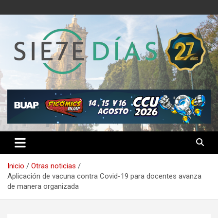
Saltar
al
contenido
Semanario 7 Días
Inicio
Otras noticias
Aplicación de vacuna contra Covid-19 para docentes avanza
de manera organizada