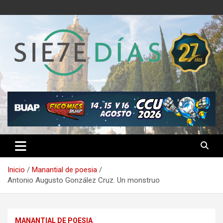
Saltar
al
contenido
Semanario 7 Días
Inicio
Manantial de poesia
Antonio Augusto González Cruz. Un monstruo
MANANTIAL DE POESIA