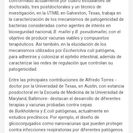
conformado actualmente por cuatro estudiantes de
doctorado, tres postdoctorales y un técnico de
investigación, en la UTMB, en Galveston, Texas, trabaja en
la caracterización de los mecanismos de patogenicidad de
bacterias consideradas como agentes de interés en
bioseguridad nacional,
B. mallei
y
B. pseudomallei
, con el
objetivo de producir vacunas viables y compuestos
terapéuticos. Así también, en la elucidación de los
mecanismos utilizados por
Escherichia coli
patógena,
para adherirse y colonizar el epitelio intestinal, además de
caracterizar las redes de regulación que controlan su
patogenicidad.
Entre las principales contribuciones de Alfredo Torres -
doctor por la Universidad de Texas, en Austin, con estancia
posdoctoral en la Escuela de Medicina de la Universidad de
Maryland, Baltimore- destacan el desarrollo de diferentes
terapias y vacunas probadas contra cepas
de
Burkholderia
y
E.coli
patógenas, actualmente en
estudios preclínicos. Por ejemplo, el diseño de
glicoconjugados como nanovacunas que pueden proteger
contra infecciones respiratorias por diferentes patógenos.