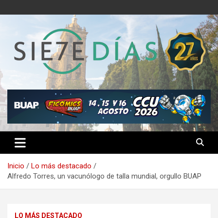
Saltar
al
contenido
Semanario 7 Días
Inicio
Lo más destacado
Alfredo Torres, un vacunólogo de talla mundial, orgullo BUAP
LO MÁS DESTACADO