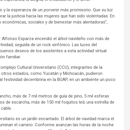
 año y la esperanza de un porvenir más promisorio. Que su luz
ar la justicia hacia las mujeres que han sido violentadas. En
s económicas, sociales y de bienestar más alentadoras”,
Rector Alfonso Esparza encendió el árbol navideño con más de
tividad, seguida de un rock sinfónico. Las luces del
buenos deseos de los asistentes a esta actividad virtual
ón familiar.
mplejo Cultural Universitario (CCU), integrantes de la
de otros estados, como Yucatán y Michoacán, pudieron
nal festividad decembrina en la BUAP, en un ambiente un poco
ancho, más de 7 mil metros de guía de pino, 5 mil esferas
ros de escarcha, más de 150 mil foquitos led, una estrella de
 cable.
rsitario es un jardín encantado. El árbol de navidad marca el
 iluminan el camino. Conforme avanzan las horas de la noche