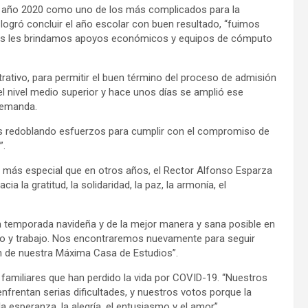
l año 2020 como uno de los más complicados para la
 logró concluir el año escolar con buen resultado, “fuimos
es les brindamos apoyos económicos y equipos de cómputo
trativo, para permitir el buen término del proceso de admisión
el nivel medio superior y hace unos días se amplió ese
 demanda.
s redoblando esfuerzos para cumplir con el compromiso de
”.
ado más especial que en otros años, el Rector Alfonso Esparza
ia la gratitud, la solidaridad, la paz, la armonía, el
la temporada navideña y de la mejor manera y sana posible en
zo y trabajo. Nos encontraremos nuevamente para seguir
ón de nuestra Máxima Casa de Estudios”.
 familiares que han perdido la vida por COVID-19. “Nuestros
rentan serias dificultades, y nuestros votos porque la
la esperanza, la alegría, el entusiasmo y el amor”.