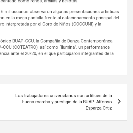
ncantado como renos, ardillas y bellotas.
.6 mil usuarios observaron algunas presentaciones artísticas
n en la mega pantalla frente al estacionamiento principal del
ero interpretada por el Coro de Niños (COCCUNI) y la
 Sinfónico BUAP-CCU, la Compañía de Danza Contemporánea
P-CCU (COTEATRO); así como “Ilumina”, un performance
encia ante el 20/20, en el que participaron integrantes de la
Los trabajadores universitarios son artífices de la
buena marcha y prestigio de la BUAP: Alfonso
Esparza Ortiz