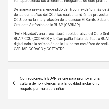
van apareciendo los diferentes integrantes de este jardín e
De manera previa al encendido del árbol navideño, más de 2
de las compañías del CCU, las cuales también se proyectaro
CCU, como la interpretación de la canción El Burrito Saban
Orquesta Sinfónica de la BUAP (OSBUAP).
“Feliz Navidad”, una presentación colaborativa del Coro
BUAP-CCU (CODACO) y la Compañía Titular de Teatro BUA
digital sobre la refracción de la luz como metáfora de resili
OSBUAP, CODACO y COTEATRO.
Navegación
Con acciones, la BUAP se une para promover una
de
cultura de no violencia, sí a la igualdad, inclusión y
respeto por mujeres y niñas
entradas