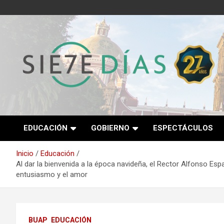
Saltar
al
contenido
Semanario 7 Días
EDUCACIÓN
GOBIERNO
ESPECTÁCULOS
Inicio
Educación
Al dar la bienvenida a la época navideña, el Rector Alfonso Espa
entusiasmo y el amor
BUAP
EDUCACIÓN