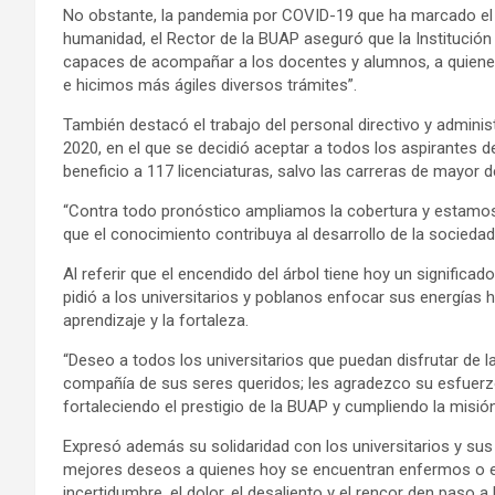
No obstante, la pandemia por COVID-19 que ha marcado e
humanidad, el Rector de la BUAP aseguró que la Institución
capaces de acompañar a los docentes y alumnos, a quien
e hicimos más ágiles diversos trámites”.
También destacó el trabajo del personal directivo y adminis
2020, en el que se decidió aceptar a todos los aspirantes d
beneficio a 117 licenciaturas, salvo las carreras de mayor
“Contra todo pronóstico ampliamos la cobertura y estamo
que el conocimiento contribuya al desarrollo de la sociedad
Al referir que el encendido del árbol tiene hoy un signific
pidió a los universitarios y poblanos enfocar sus energías hac
aprendizaje y la fortaleza.
“Deseo a todos los universitarios que puedan disfrutar de 
compañía de sus seres queridos; les agradezco su esfuer
fortaleciendo el prestigio de la BUAP y cumpliendo la misi
Expresó además su solidaridad con los universitarios y sus
mejores deseos a quienes hoy se encuentran enfermos o enf
incertidumbre, el dolor, el desaliento y el rencor den paso a 