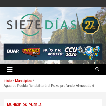
Saltar
al
contenido
Semanario 7 Días
Inicio
Municipios
Agua de Puebla Rehabilitará el Pozo profundo Almecatla 6
MUNICIPIOS
PUEBLA