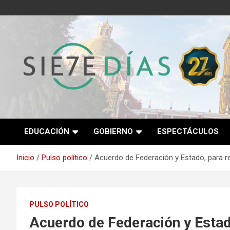
Saltar
al
contenido
Semanario 7 Días
EDUCACIÓN
GOBIERNO
ESPECTÁCULOS
Inicio
Pulso político
Acuerdo de Federación y Estado, para re
PULSO POLÍTICO
Acuerdo de Federación y Estad