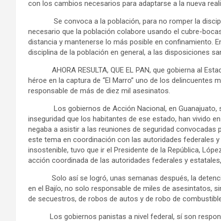
con los cambios necesarios para adaptarse a la nueva real
Se convoca a la población, para no romper la disciplina
necesario que la población colabore usando el cubre-bocas
distancia y mantenerse lo más posible en confinamiento. En 
disciplina de la población en general, a las disposiciones s
AHORA RESULTA, QUE EL PAN, que gobierna al Estado d
héroe en la captura de “El Marro” uno de los delincuentes más
responsable de más de diez mil asesinatos.
Los gobiernos de Acción Nacional, en Guanajuato, son l
inseguridad que los habitantes de ese estado, han vivido e
negaba a asistir a las reuniones de seguridad convocadas po
este tema en coordinación con las autoridades federales y c
insostenible, tuvo que ir el Presidente de la República, Ló
acción coordinada de las autoridades federales y estatales,
Solo así se logró, unas semanas después, la detención 
en el Bajío, no solo responsable de miles de asesintatos, si
de secuestros, de robos de autos y de robo de combustible
Los gobiernos panistas a nivel federal, sí son responsab