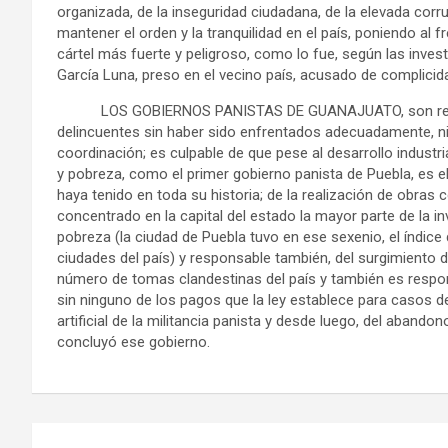
organizada, de la inseguridad ciudadana, de la elevada co
mantener el orden y la tranquilidad en el país, poniendo al f
cártel más fuerte y peligroso, como lo fue, según las inve
García Luna, preso en el vecino país, acusado de complicid
LOS GOBIERNOS PANISTAS DE GUANAJUATO, son responsa
delincuentes sin haber sido enfrentados adecuadamente, ni 
coordinación; es culpable de que pese al desarrollo industr
y pobreza, como el primer gobierno panista de Puebla, es e
haya tenido en toda su historia; de la realización de obras
concentrado en la capital del estado la mayor parte de la inv
pobreza (la ciudad de Puebla tuvo en ese sexenio, el índi
ciudades del país) y responsable también, del surgimiento 
número de tomas clandestinas del país y también es respon
sin ninguno de los pagos que la ley establece para casos de
artificial de la militancia panista y desde luego, del abandon
concluyó ese gobierno.
Navegación