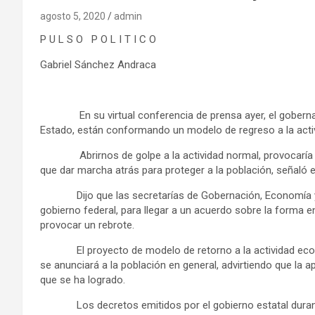
agosto 5, 2020
admin
P U L S O P O L I T I C O
Gabriel Sánchez Andraca
En su virtual conferencia de prensa ayer, el gobernador
Estado, están conformando un modelo de regreso a la acti
Abrirnos de golpe a la actividad normal, provocaría un
que dar marcha atrás para proteger a la población, señaló e
Dijo que las secretarías de Gobernación, Economía y Tr
gobierno federal, para llegar a un acuerdo sobre la forma 
provocar un rebrote.
El proyecto de modelo de retorno a la actividad económi
se anunciará a la población en general, advirtiendo que la a
que se ha logrado.
Los decretos emitidos por el gobierno estatal durante l