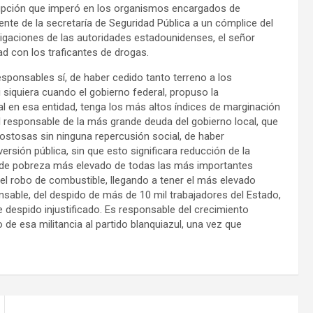
rrupción que imperó en los organismos encargados de
rente de la secretaría de Seguridad Pública a un cómplice del
stigaciones de las autoridades estadounidenses, el señor
ad con los traficantes de drogas.
bles sí, de haber cedido tanto terreno a los
siquiera cuando el gobierno federal, propuso la
ial en esa entidad, tenga los más altos índices de marginación
l responsable de la más grande deuda del gobierno local, que
 costosas sin ninguna repercusión social, de haber
ersión pública, sin que esto significara reducción de la
ce de pobreza más elevado de todas las más importantes
del robo de combustible, llegando a tener el más elevado
sable, del despido de más de 10 mil trabajadores del Estado,
 despido injustificado. Es responsable del crecimiento
o de esa militancia al partido blanquiazul, una vez que