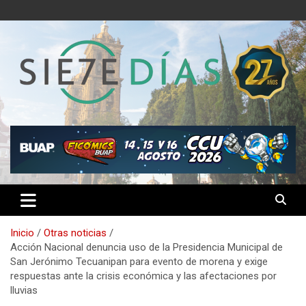
Saltar
al
contenido
Semanario 7 Días
Inicio
Otras noticias
Acción Nacional denuncia uso de la Presidencia Municipal de
San Jerónimo Tecuanipan para evento de morena y exige
respuestas ante la crisis económica y las afectaciones por
lluvias