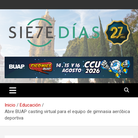
Saltar
al
contenido
Semanario 7 Días
Inicio
Educación
Abre BUAP casting virtual para el equipo de gimnasia aeróbica
deportiva