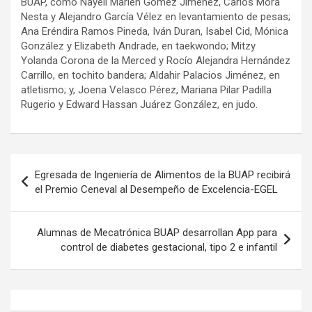
BUAP, como Nayeli Marlén Gómez Jiménez, Carlos Mora
Nesta y Alejandro García Vélez en levantamiento de pesas;
Ana Eréndira Ramos Pineda, Iván Duran, Isabel Cid, Mónica
González y Elizabeth Andrade, en taekwondo; Mitzy
Yolanda Corona de la Merced y Rocío Alejandra Hernández
Carrillo, en tochito bandera; Aldahir Palacios Jiménez, en
atletismo; y, Joena Velasco Pérez, Mariana Pilar Padilla
Rugerio y Edward Hassan Juárez González, en judo.
Navegación
Egresada de Ingeniería de Alimentos de la BUAP recibirá
de
el Premio Ceneval al Desempeño de Excelencia-EGEL
entradas
Alumnas de Mecatrónica BUAP desarrollan App para
control de diabetes gestacional, tipo 2 e infantil